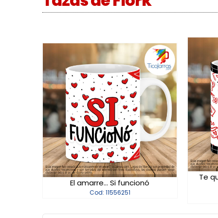
Tazas de Flork
Te qu
El amarre... Si funcionó
Cod: 11556251