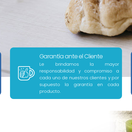
Garantía ante el Cliente
Le brindamos la mayor
responsabilidad y compromiso a
cada uno de nuestros clientes y por
supuesto la garantía en cada
producto.