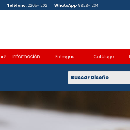
.com
Teléfono:
2265-1202
WhatsApp
8828-1234
Información
ar?
Entregas
Catálogo