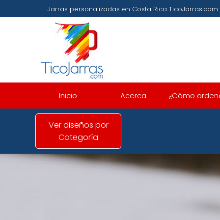
Jarras personalizadas en Costa Rica TicoJarras
Inicio
Acerca
¿Cómo orden
Ver diseños por
Categoría