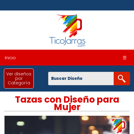
Inicio
☰
Ver diseños
por
Categoría
Tazas con Diseño para
Mujer