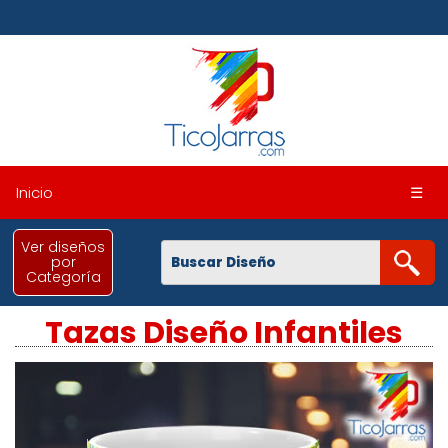
Inicio
☰
Ver diseños
por
Categoría
Tazas Diseño Infantiles