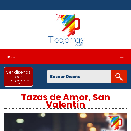
Inicio
☰
Ver diseños
por
Categoría
Tazas de Amor, San
Valentín