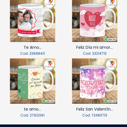
Te Amo...
Feliz Día mi amor...
Cod: 33688411
Cod: 23214713
te amo...
Feliz San Valentín...
Cod: 27921391
Cod: 72483713