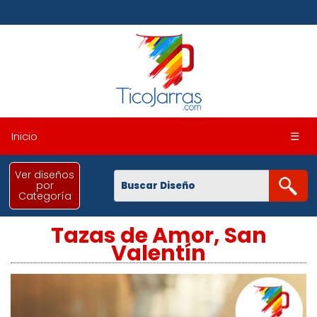
Inicio
☰
Ver diseños
por
Categoría
Tazas de Amor, San
Valentín