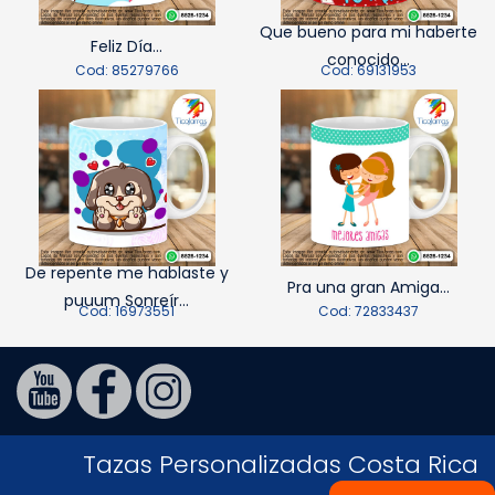
Que bueno para mi haberte
Feliz Día...
conocido...
Cod: 85279766
Cod: 69131953
De repente me hablaste y
Pra una gran Amiga...
puuum Sonreír...
Cod: 16973551
Cod: 72833437
Tazas Personalizadas Costa Rica