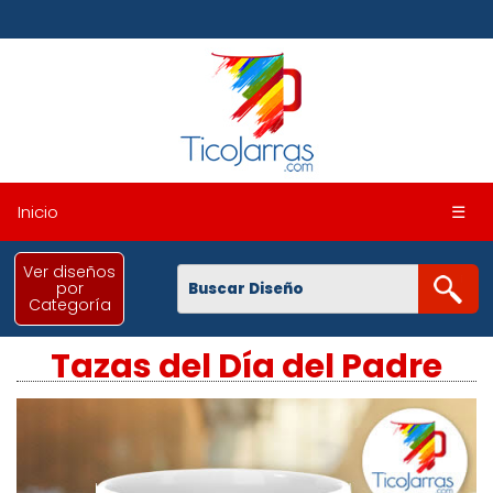
Inicio
☰
Ver diseños
por
Categoría
Tazas del Día del Padre