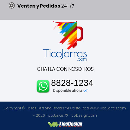
Ventas y Pedidos
24H/7
CHATEA CON NOSOTROS
8828-1234
Copyright © Tazas Personalizadas de Costa Rica www.TicoJarras.com
- 2026
TicoJarras
©
TicoDesign.com