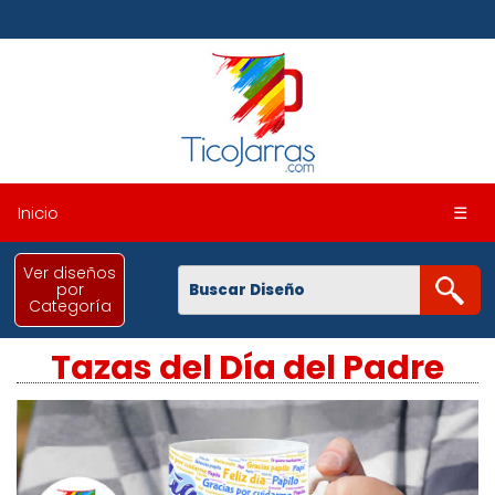
Inicio
☰
Ver diseños
por
Categoría
Tazas del Día del Padre