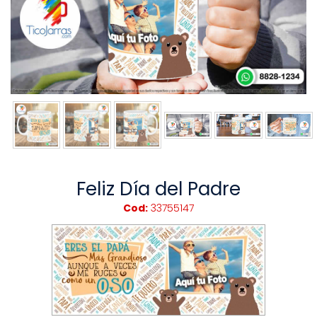
Feliz Día del Padre
Cod:
33755147