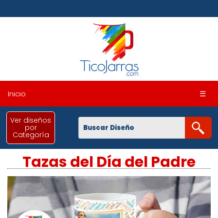
Inicio
☰
Ver diseños
por
Categoría
Tazas del Día del Padre