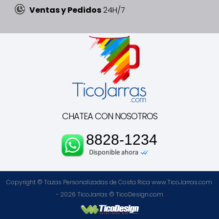
Ventas y Pedidos
24H/7
CHATEA CON NOSOTROS
8828-1234
Copyright © Tazas Personalizadas de Costa Rica www.TicoJarras.com
- 2026
TicoJarras
©
TicoDesign.com