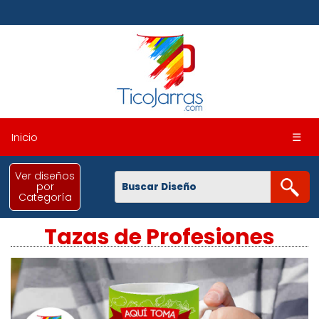
Inicio
☰
Ver diseños
por
Categoría
Tazas de Profesiones