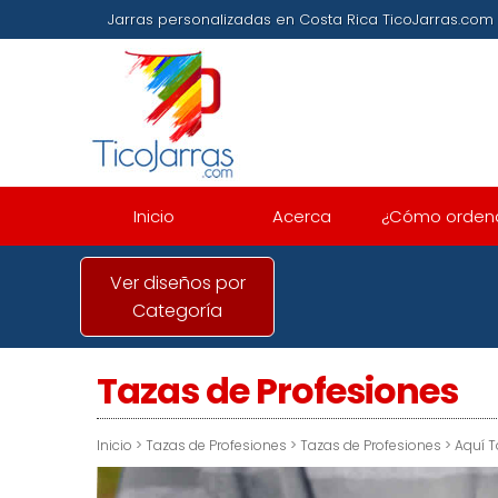
Jarras personalizadas en Costa Rica TicoJarras
Inicio
Acerca
¿Cómo orden
Ver diseños por
Categoría
Tazas de Profesiones
Inicio
>
Tazas de Profesiones
>
Tazas de Profesiones
>
Aquí T