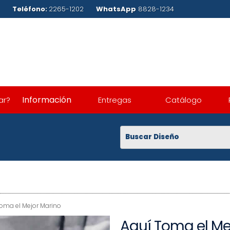
.com
Teléfono:
2265-1202
WhatsApp
8828-1234
Información
ar?
Entregas
Catálogo
oma el Mejor Marino
Aquí Toma el Me