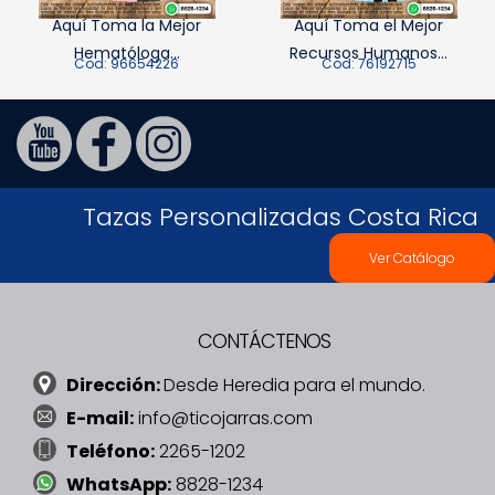
Aquí Toma la Mejor
Aquí Toma el Mejor
Hematóloga...
Recursos Humanos...
Cod: 96654226
Cod: 76192715
Tazas Personalizadas Costa Rica
Ver Catálogo
CONTÁCTENOS
Dirección:
Desde Heredia para el mundo.
E-mail:
info@ticojarras.com
Teléfono:
2265-1202
WhatsApp:
8828-1234