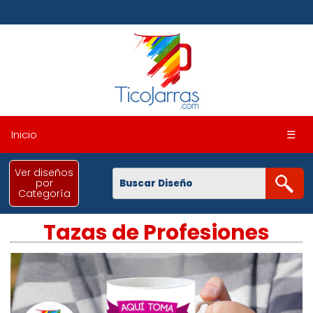
Inicio
☰
Ver diseños
por
Categoría
Tazas de Profesiones