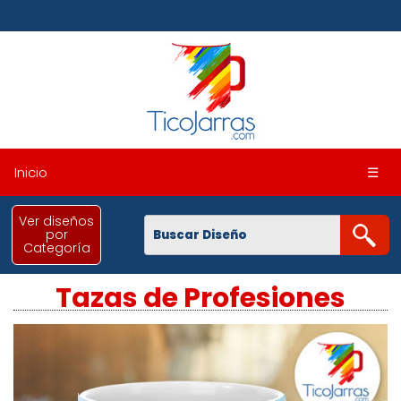
Inicio
☰
Ver diseños
por
Categoría
Tazas de Profesiones