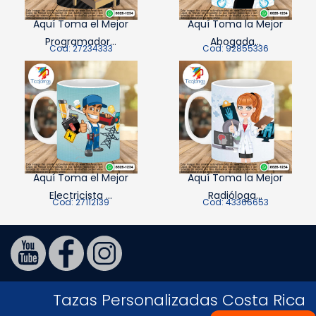
Aquí Toma el Mejor
Aquí Toma la Mejor
Programador...
Abogada...
Cod: 27234333
Cod: 92855336
Aquí Toma el Mejor
Aquí Toma la Mejor
Electricista ...
Radióloga...
Cod: 27112139
Cod: 43366653
Tazas Personalizadas Costa Rica