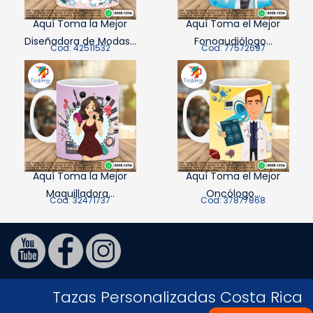
Aquí Toma la Mejor
Aquí Toma el Mejor
Diseñadora de Modas...
Fonoaudiólogo...
Cod: 42511532
Cod: 77572697
Aquí Toma la Mejor
Aquí Toma el Mejor
Maquilladora...
Oncólogo...
Cod: 32471737
Cod: 37877868
Tazas Personalizadas Costa Rica