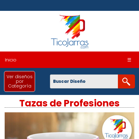
Inicio
☰
Ver diseños
por
Categoría
Tazas de Profesiones