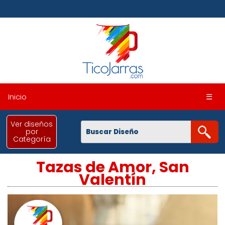
Inicio
☰
Ver diseños
por
Categoría
Tazas de Amor, San
Valentín