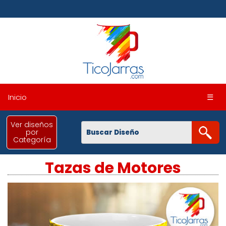
Inicio
☰
Ver diseños
por
Categoría
Tazas de Motores