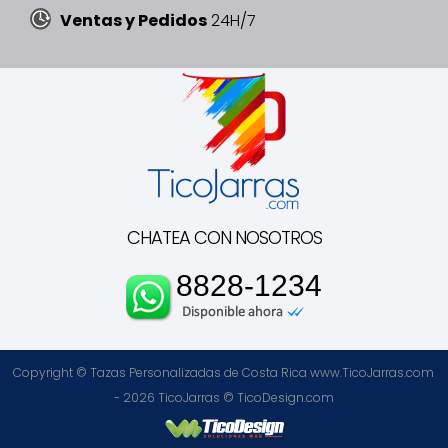
Ventas y Pedidos
24H/7
CHATEA CON NOSOTROS
8828-1234
Copyright © Tazas Personalizadas de Costa Rica www.TicoJarras.com
- 2026
TicoJarras
©
TicoDesign.com