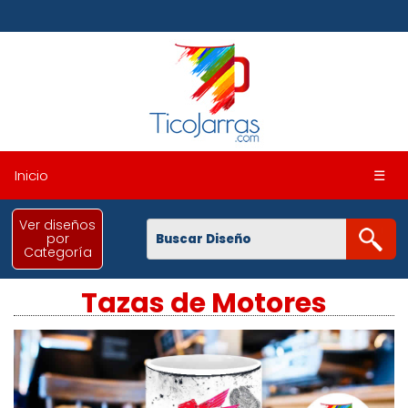
Inicio
☰
Ver diseños
por
Categoría
Tazas de Motores