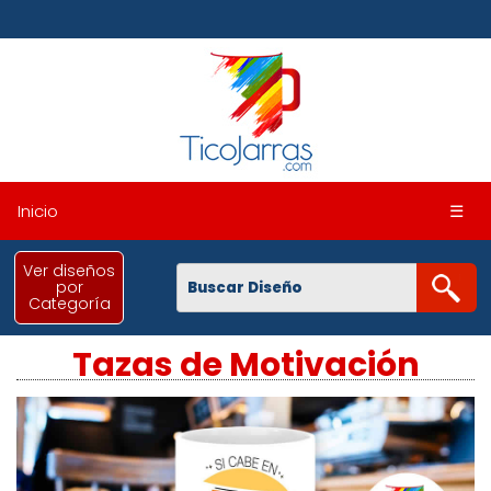
Inicio
☰
Ver diseños
por
Categoría
Tazas de Motivación