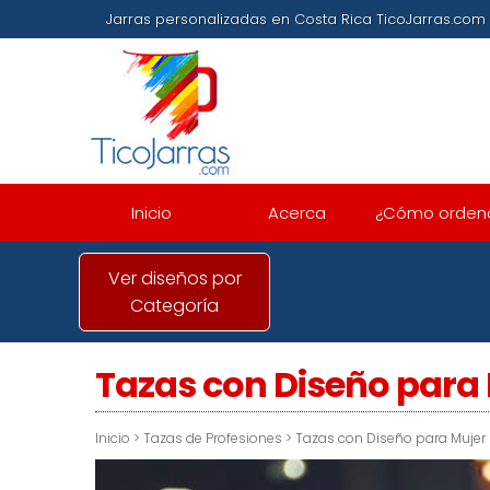
Jarras personalizadas en Costa Rica TicoJarras
Inicio
Acerca
¿Cómo orden
Ver diseños por
Categoría
Tazas con Diseño para
Inicio
>
Tazas de Profesiones
>
Tazas con Diseño para Mujer