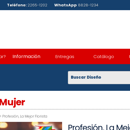
.com
Teléfono:
2265-1202
WhatsApp
8828-1234
Información
ar?
Entregas
Catálogo
 Mujer
>
Profesión, La Mejor Florista
Profesión, La Mej