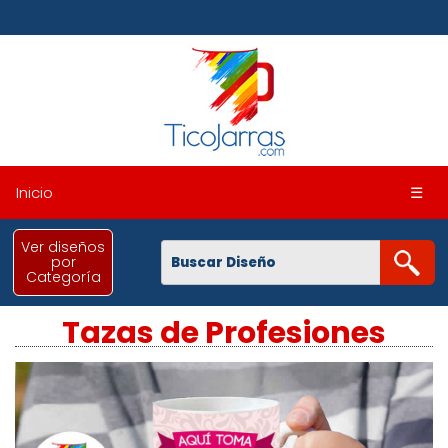
Inicio
☰
Ver diseños
por
Categoría
Tazas de Profesiones