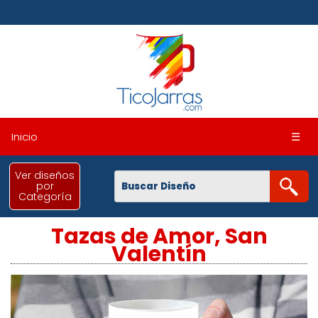
Inicio
☰
Ver diseños
por
Categoría
Tazas de Amor, San
Valentín