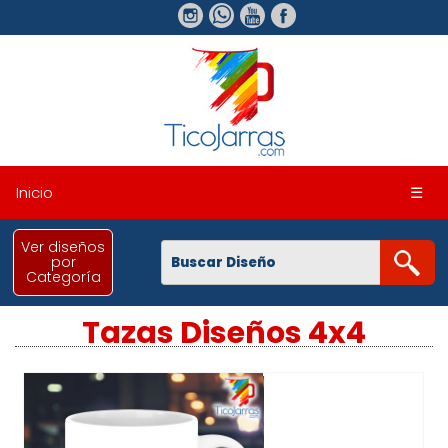
Inicio
☰
Ver diseños
por
Categoría
Tazas Diseños 4x4