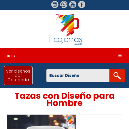
Inicio
☰
Ver diseños
por
Categoría
Tazas con Diseño para
Hombre