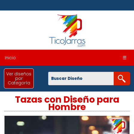
Inicio
☰
Ver diseños
por
Categoría
Tazas con Diseño para
Hombre