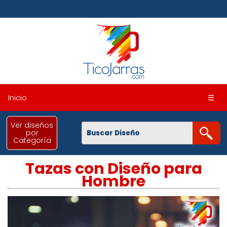
Inicio
☰
Ver diseños
por
Categoría
Tazas con Diseño para
Hombre