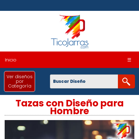
Inicio
☰
Ver diseños
por
Categoría
Tazas con Diseño para
Hombre