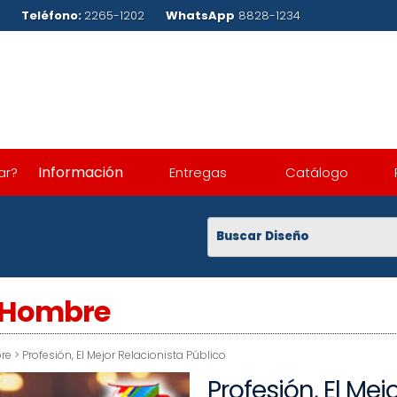
.com
Teléfono:
2265-1202
WhatsApp
8828-1234
Información
ar?
Entregas
Catálogo
a Hombre
re
>
Profesión, El Mejor Relacionista Público
Profesión, El Mej