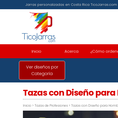
Jarras personalizadas en Costa Rica TicoJarras
Inicio
Acerca
¿Cómo orden
Ver diseños por
Categoría
Tazas con Diseño par
Inicio
>
Tazas de Profesiones
>
Tazas con Diseño para Homb